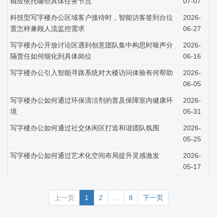
辑应依托哪些具体任务节点
07-07
科技型写字楼办公区域客户接待时，智能访客签到台位
2026-
置怎样兼顾人流监控需求
06-27
写字楼办公开放讨论区遇到创意团队集中构思时噪声分
2026-
隔责任如何细化到具体岗位
06-16
写字楼办公引入智能寻路系统对大楼访问体验有何帮助
2026-
06-05
写字楼办公如何通过环保清洁剂的普及保障室内健康环
2026-
境
05-31
写字楼办公如何通过社交休闲区打造和谐团队氛围
2026-
05-25
写字楼办公如何通过艺术化空间布局提升灵感激发
2026-
05-17
上一页
1
2
...
8
下一页