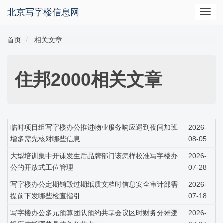
北京写字楼信息网
切
换
导
首页
相关文章
航
住邦2000相关文章
临时项目组写字楼办公推进物业服务响应遇到夜间加班
2026-
增多需先核对哪些信息
08-05
大型培训集中开课发生后品牌部门该怎样校准写字楼办
2026-
公的开放式工位管理
07-28
写字楼办公定期销毁过期纸质文档时信息安全审计部需
2026-
提前下发哪些检查指引
07-18
写字楼办公多元预算团队预约共享会议区时财务分摊逻
2026-