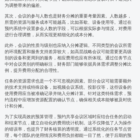
为调整带来的偏差。
其次，会议的参与人数也是财务分摊的重要考量因素。人数越多，
所需的资源与服务成本可能越高，比如茶歇、设备使用等。通过在
预约系统中设置参会人数的字段，可以根据实际参与情况，对费用
进行合理调整，从而实现更精细化的成本分摊。
此外，会议的性质与级别也应纳入分摊逻辑。不同类型的会议所需
的环境配置和服务支持差异较大，如高层战略会议可能需要更高级
别的设备和更周到的服务，相应费用也应有所体现。通过任务节点
中对会议类别的明确标注，财务部门能够依据具体需求调整分摊比
例，提升费用分配的合理性。
任务的资源需求也是一个不可忽视的因素。部分会议可能需要额外
的技术支持或特殊设备，如视频会议系统、投影仪等，这些设备的
使用费用应当被准确记录并纳入分摊计算。针对这类特殊需求，预
约流程中应增加资源配置的确认节点，确保相关成本能够被及时统
计和分摊。
为了实现高效的预算管理，预约共享会议区域时应结合任务的启动
和结束节点，建立自动化的费用统计机制。这不仅降低了人为操作
的错误率，也提升了财务核算的透明度。通过系统化的任务节点管
理，每个团队的使用情况和费用负担都能一目了然，便于后期的预