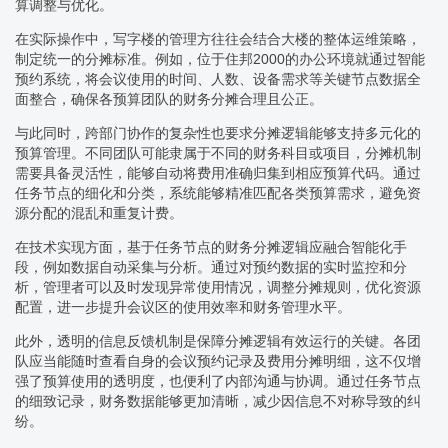
算调整与优化。
在实际操作中，写字楼的管理方往往会结合大楼的整体运维策略，
制定统一的分摊标准。例如，位于住邦2000的办公环境就通过智能
预约系统，将会议使用的时间、人数、设备需求等关键节点数据全
面整合，确保各预算团队的财务分摊合理且公正。
与此同时，跨部门协作的复杂性也要求分摊逻辑能够支持多元化的
预算管理。不同团队可能隶属于不同的财务科目或项目，分摊机制
需要具备灵活性，能够自动将费用准确归集到相应预算代码。通过
任务节点的细化和分类，系统能够精准匹配各类预算需求，避免资
源分配的混乱和重复计费。
在技术实现方面，基于任务节点的财务分摊逻辑应融合智能化手
段，例如数据自动采集与分析。通过对预约数据的实时监控和分
析，管理者可以及时发现异常使用情况，调整分摊规则，优化资源
配置，进一步提升会议区的使用效率和财务管理水平。
此外，透明的信息反馈机制是保障分摊逻辑有效运行的关键。各团
队应当能随时查看自身的会议预约记录及费用分摊明细，这不仅增
强了预算使用的透明度，也便利了内部沟通与协调。通过任务节点
的细致记录，财务数据能够更加清晰，减少因信息不对称导致的纠
纷。