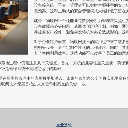
设备接入统一平台，管理者可以实时掌握楼宇的安全
急预案。这种主动式的安全管理模式大幅降低了潜在
此外，物联网平台还能通过数据分析为管理决策提供
设备故障趋势等问题，从而优化维护计划。例如，通
并提前安排检修，避免突发停机对办公造成影响。这
对于企业租户而言，物联网技术的应用也带来了诸多
照明等设备，甚至定制个性化的工作环境。同时，共
升了空间利用效率。这些功能不仅改善了员工的满意
际落地过程中仍需注意几个关键点。首先，系统的兼容性至关重要，确保
升级是确保系统长期稳定运行的基础。
联网在写字楼管理中的应用将更加深入。未来的智能办公空间将实现更高程
物联网技术无疑是抢占未来竞争制高点的关键一步。
企业选址