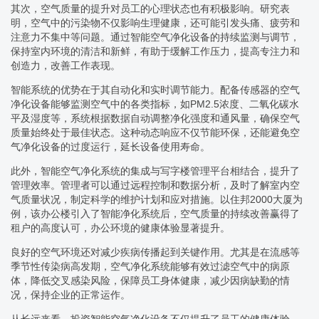
其次，空气质量的提升对员工的心理状态也有积极影响。研究表
明，空气中的污染物不仅影响生理健康，还可能引发头痛、疲劳和
注意力不集中等问题。通过智能空气净化设备的持续监测与调节，
保持室内环境的清洁和新鲜，有助于缓解工作压力，提高专注力和
创造力，改善工作表现。
智能系统的优势在于其自动化和实时调节能力。配备传感器的空气
净化设备能够监测空气中的各类指标，如PM2.5浓度、二氧化碳水
平及湿度等，系统根据数据自动调整净化强度和通风量，确保空气
质量始终处于最佳状态。这种动态响应不仅节能环保，还能避免空
气净化设备的过度运行，延长设备使用寿命。
此外，智能空气净化系统的集成与写字楼管理平台相结合，提升了
管理效率。管理者可以通过远程控制和数据分析，及时了解室内空
气质量状况，制定科学的维护计划和应对措施。以住邦2000大厦为
例，该办公楼引入了智能净化系统后，空气质量的持续改善赢得了
租户的高度认可，办公环境的健康体验显著提升。
良好的空气环境还对减少疾病传播起到关键作用。尤其是在流感等
季节性传染病高发期，空气净化系统能够有效过滤空气中的病原
体，降低交叉感染风险，保障员工身体健康，减少因病缺勤的情
况，保持企业的正常运作。
从长远来看，投资智能空气净化设备不仅提升了员工的健康体验，